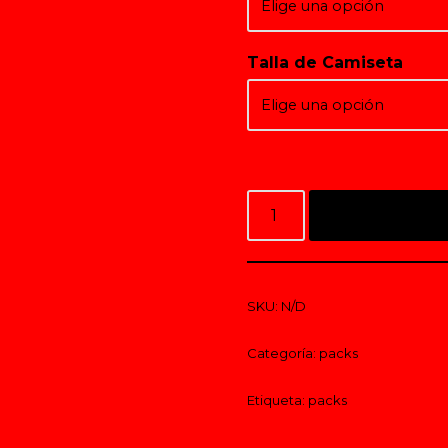
Talla de Camiseta
SKU:
N/D
Categoría:
packs
Etiqueta:
packs