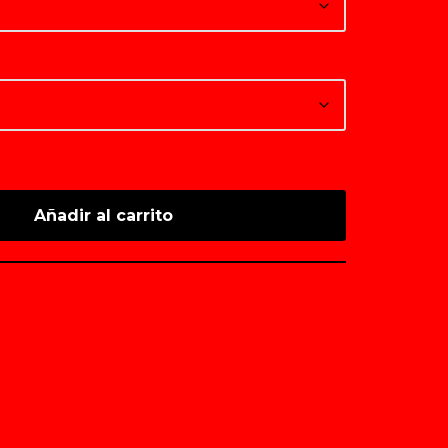
Añadir al carrito