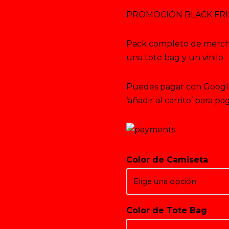
PROMOCIÓN BLACK FRI
Pack completo de merch o
una tote bag y un vinilo.
Puedes pagar con Google 
‘añadir al carrito’ para pa
Color de Camiseta
Color de Tote Bag